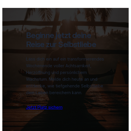
Beginne jetzt deine
Reise zur Selbstliebe
Lass dich ein auf ein transformierendes
Wochenende voller Achtsamkeit,
Herzöffnung und persönlichem
Wachstum. Melde dich heute an und
entdecke, wie tiefgehende Selbstliebe
dein Leben bereichern kann.
Jetzt Platz sichern